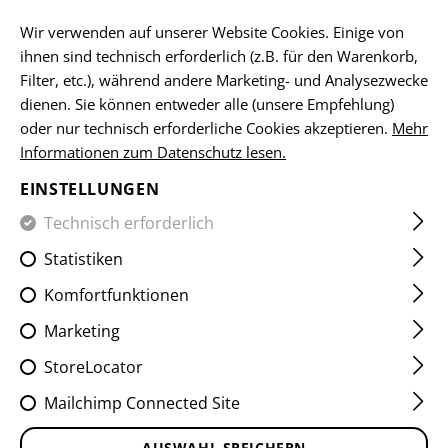
DE
Wir verwenden auf unserer Website Cookies. Einige von
ihnen sind technisch erforderlich (z.B. für den Warenkorb,
PASSWORT-WIEDERHERSTELLUNG
Filter, etc.), während andere Marketing- und Analysezwecke
dienen. Sie können entweder alle (unsere Empfehlung)
Wir senden Ihnen eine Bestätigungs-E-Mail. Klicken Sie
oder nur technisch erforderliche Cookies akzeptieren.
Mehr
auf den darin enthaltenen Link, um Ihr Passwort zu
Informationen zum Datenschutz lesen.
ändern.
EINSTELLUNGEN
E-MAIL-ADRESSE:
Technisch erforderlich
Statistiken
Komfortfunktionen
ZURÜCK
E-MAIL SENDEN
Marketing
StoreLocator
KOSTENLOSER
TAUSENDE
ARTIKEL
Mailchimp Connected Site
VERSAND
AB € 99,90
LAGERND
WARENKORB
AUSWAHL SPEICHERN