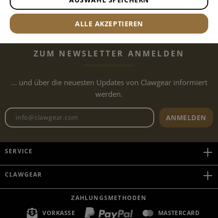
VERSAND NACH
KAUFE LOKAL
BEIM
ÖSTERREICH
HÄNDLER
ALLE AKZEPTIEREN
ZUM NEWSLETTER ANMELDEN
... und über die neuesten Updates von Clawgear informiert
werden.
Newsletter E-Mail-Adresse
ANMELDEN
SERVICE
CLAWGEAR
ZAHLUNGSMETHODEN
VORKASSE
MASTERCARD