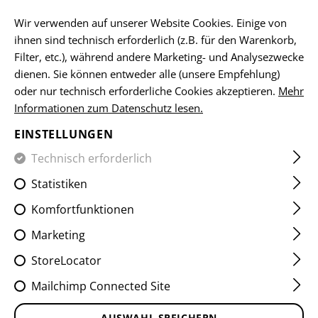
DE
Wir verwenden auf unserer Website Cookies. Einige von
ihnen sind technisch erforderlich (z.B. für den Warenkorb,
Filter, etc.), während andere Marketing- und Analysezwecke
dienen. Sie können entweder alle (unsere Empfehlung)
ELLENBOGENSCHONER
oder nur technisch erforderliche Cookies akzeptieren.
Mehr
Informationen zum Datenschutz lesen.
HOME
KLEIDUNG
SHIRTS
ELLENBOGENSCHONER
EINSTELLUNGEN
Technisch erforderlich
FILTER
Statistiken
Komfortfunktionen
Marketing
StoreLocator
Mailchimp Connected Site
AUSWAHL SPEICHERN