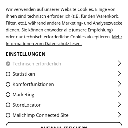
DE
Wir verwenden auf unserer Website Cookies. Einige von
ihnen sind technisch erforderlich (z.B. für den Warenkorb,
Filter, etc.), während andere Marketing- und Analysezwecke
HOME
CLAWGEAR
AGB
dienen. Sie können entweder alle (unsere Empfehlung)
oder nur technisch erforderliche Cookies akzeptieren.
Mehr
ALLGEMEINE
Informationen zum Datenschutz lesen.
GESCHÄFTSBEDINGUNGEN
EINSTELLUNGEN
DER TMH TRADING GMBH
Technisch erforderlich
Statistiken
(Stand 14.03.2025)
Komfortfunktionen
Diese Allgemeinen Geschäftsbedingungen sind Grundlage 
Marketing
jedes zwischen der TMH Trading GmbH, FN 325836x, 
StoreLocator
Ennser Straße 39, 4407 Steyr, Oberösterreich, im Weiteren 
„TMH“, und ihrer Kunden, im Weiteren „Kunde“ 
Mailchimp Connected Site
geschlossenen Vertrages über den Kauf von Waren über 
die von TMH betriebenen Onlineshops
AUSWAHL SPEICHERN