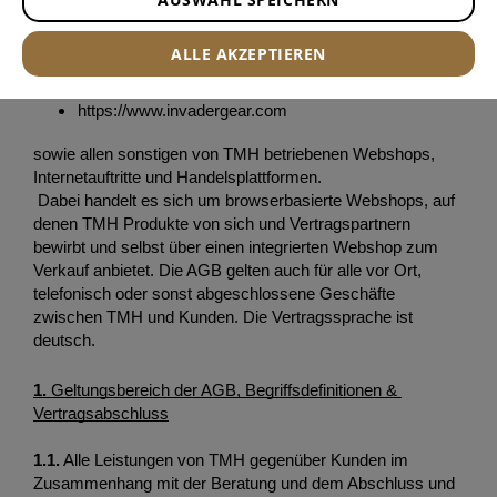
https://www.clawgear.com
ALLE AKZEPTIEREN
https://www.armamat.com
https://www.airsoftzone.com 
https://www.invadergear.com 
sowie allen sonstigen von TMH betriebenen Webshops, 
Internetauftritte und Handelsplattformen.
 Dabei handelt es sich um browserbasierte Webshops, auf 
denen TMH Produkte von sich und Vertragspartnern 
bewirbt und selbst über einen integrierten Webshop zum 
Verkauf anbietet. Die AGB gelten auch für alle vor Ort, 
telefonisch oder sonst abgeschlossene Geschäfte 
zwischen TMH und Kunden. Die Vertragssprache ist 
deutsch. 
1.
 Geltungsbereich der AGB, Begriffsdefinitionen & 
Vertragsabschluss
1.1
.
 Alle Leistungen von TMH gegenüber Kunden im 
Zusammenhang mit der Beratung und dem Abschluss und 