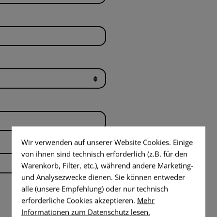
SHIRTS
CTICAL JEANS
DUMP POUCHES
WERKZEUGE
WOVEN
DUMMY 
FLAGGEN-
AR15 KOM
PATCHES
SELAYER SHIRTS
ERWHITE
FUNKGERÄTETASCHEN
MESSER
FLAGGEN-
PFLEGE U
VITAL-
PATCHES
MEDIC POUCHES
GUMMIRINGE
PATCHES
VITAL-
UNIVERSAL LOOPS
SERVICE-
PATCHES
PATCHES
FEUERZEUGE
SERVICE-
MORAL-
PATCHES
MICROFASER HANDTÜCHER
PATCHES
MORAL-
MICROBAG
PATCHES
Wir verwenden auf unserer Website Cookies. Einige
von ihnen sind technisch erforderlich (z.B. für den
Warenkorb, Filter, etc.), während andere Marketing-
und Analysezwecke dienen. Sie können entweder
alle (unsere Empfehlung) oder nur technisch
erforderliche Cookies akzeptieren.
Mehr
Informationen zum Datenschutz lesen.