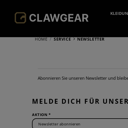
KLEIDU
KOP
HOME
SERVICE
NEWSLETTER
JAC
K
HOO
M
FL
SHIR
B
SO
Abonnieren Sie unseren Newsletter und bleib
HOS
S
KÄ
FI
SOC
OV
CO
C
MELDE DICH FÜR UNSE
ACC
S
E
BA
AKTION *
TA
K