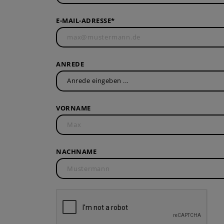
T-
TA
E-MAIL-ADRESSE*
BA
OV
ANREDE
VORNAME
NACHNAME