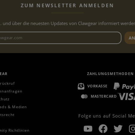
ZUM NEWSLETTER ANMELDEN
.. und über die neuesten Updates von Clawgear informiert werde
Newsletter E-Mail-Adresse
AN
EAR
ZAHLUNGSMETHODEN
rückruf
VORKASSE
enanfragen
MASTERCARD
chutz
ads & Medien
ttsrecht
Folge uns auf Social M
ty Richtlinien