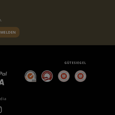
n.
MELDEN
GÜTESIEGEL
edia