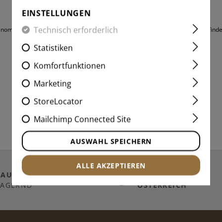
EINSTELLUNGEN
Technisch erforderlich
genommen und die
AGB
gelesen und bin mit ihnen einverstanden. Diese AGB finde
Statistiken
Komfortfunktionen
Marketing
StoreLocator
Mailchimp Connected Site
AUSWAHL SPEICHERN
ALLE AKZEPTIEREN
TAUSENDE
ARTIKEL
VERSAND NACH
LAGERND
ÖSTERREICH