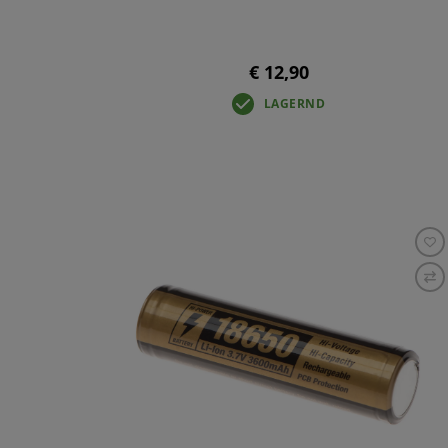
€ 12,90
LAGERND