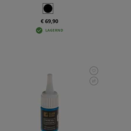
€ 69,90
LAGERND