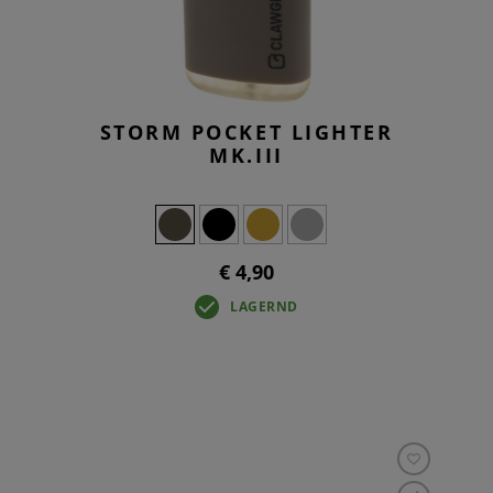
STORM POCKET LIGHTER
MK.III
€ 4,90
LAGERND