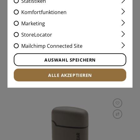
Statistiken
16340 BATTERY 3.7V 700MAH
Komfortfunktionen
Marketing
StoreLocator
Mailchimp Connected Site
€ 6,90
AUSWAHL SPEICHERN
LAGERND
ALLE AKZEPTIEREN