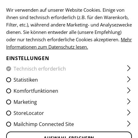
DE
Wir verwenden auf unserer Website Cookies. Einige von
ihnen sind technisch erforderlich (z.B. für den Warenkorb,
Filter, etc.), während andere Marketing- und Analysezwecke
dienen. Sie können entweder alle (unsere Empfehlung)
HOME
EQUIPMENT
ABZEICHEN
IR
VITAL-PATCHES
oder nur technisch erforderliche Cookies akzeptieren.
Mehr
Informationen zum Datenschutz lesen.
0 NEG IR PATCH
EINSTELLUNGEN
Technisch erforderlich
Statistiken
Komfortfunktionen
Marketing
StoreLocator
Mailchimp Connected Site
AUSWAHL SPEICHERN