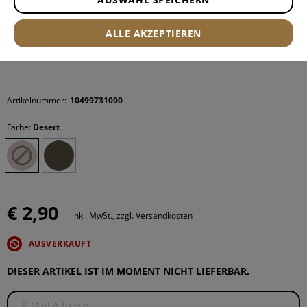
ALLE AKZEPTIEREN
Artikelnummer:
10499731000
Farbe:
Desert
€ 2,90
inkl. MwSt., zzgl. Versandkosten
AUSVERKAUFT
DIESER ARTIKEL IST IM MOMENT NICHT LIEFERBAR.