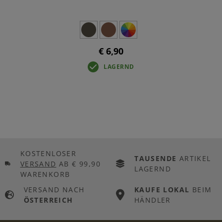
€ 6,90
LAGERND
KOSTENLOSER
TAUSENDE
ARTIKEL
VERSAND
AB € 99,90
LAGERND
WARENKORB
VERSAND NACH
KAUFE LOKAL
BEIM
ÖSTERREICH
HÄNDLER