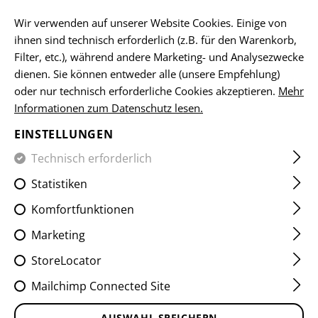
DE
Wir verwenden auf unserer Website Cookies. Einige von
ihnen sind technisch erforderlich (z.B. für den Warenkorb,
Filter, etc.), während andere Marketing- und Analysezwecke
dienen. Sie können entweder alle (unsere Empfehlung)
HOME
EQUIPMENT
ABZEICHEN
WOVEN
VITAL-PA
oder nur technisch erforderliche Cookies akzeptieren.
Mehr
Informationen zum Datenschutz lesen.
0 POS BLOODGROUP PATCH
EINSTELLUNGEN
Technisch erforderlich
Statistiken
Komfortfunktionen
Marketing
StoreLocator
Mailchimp Connected Site
AUSWAHL SPEICHERN