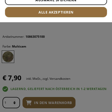
ALLE AKZEPTIEREN
Artikelnummer:
10863075100
Farbe:
Multicam
€ 7,90
inkl. MwSt., zzgl. Versandkosten
LAGERND, GELIEFERT NACH ÖSTERREICH IN 1-2 WERKTAGEN
IN DEN WARENKORB