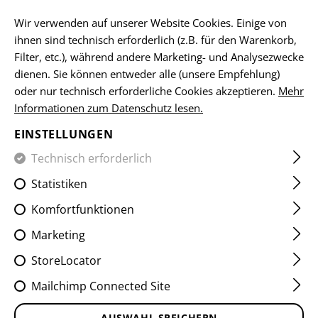
DE
Wir verwenden auf unserer Website Cookies. Einige von
ihnen sind technisch erforderlich (z.B. für den Warenkorb,
Filter, etc.), während andere Marketing- und Analysezwecke
dienen. Sie können entweder alle (unsere Empfehlung)
HOME
EQUIPMENT
ABZEICHEN
IR
VITAL-PATCHES
oder nur technisch erforderliche Cookies akzeptieren.
Mehr
Informationen zum Datenschutz lesen.
AB NEG IR PATCH
EINSTELLUNGEN
Technisch erforderlich
Statistiken
Komfortfunktionen
Marketing
StoreLocator
Mailchimp Connected Site
AUSWAHL SPEICHERN