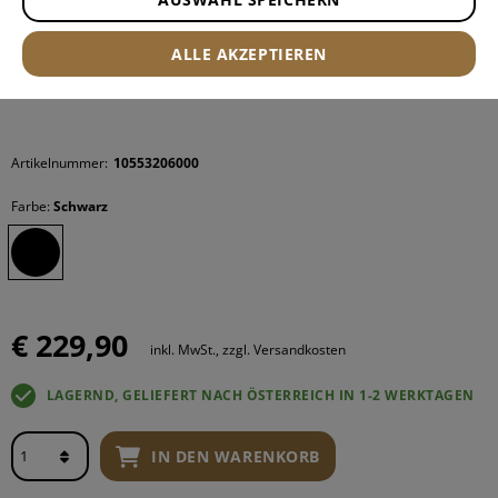
ALLE AKZEPTIEREN
Artikelnummer:
10553206000
Farbe:
Schwarz
€ 229,90
inkl. MwSt., zzgl. Versandkosten
LAGERND, GELIEFERT NACH ÖSTERREICH IN 1-2 WERKTAGEN
IN DEN WARENKORB