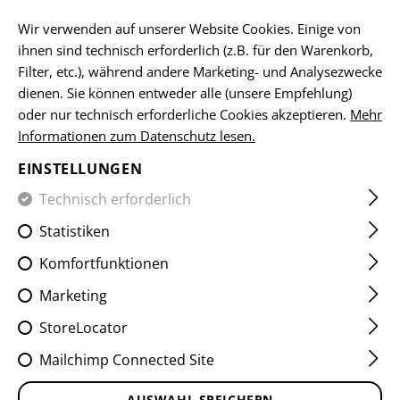
DE
Wir verwenden auf unserer Website Cookies. Einige von
ihnen sind technisch erforderlich (z.B. für den Warenkorb,
Filter, etc.), während andere Marketing- und Analysezwecke
dienen. Sie können entweder alle (unsere Empfehlung)
HOME
SCHUSSWAFFENZUBEHÖR
VORDERSCHÄFTE
V
oder nur technisch erforderliche Cookies akzeptieren.
Mehr
Informationen zum Datenschutz lesen.
AUG M-LOK HANDGUARD
EINSTELLUNGEN
Technisch erforderlich
Statistiken
Komfortfunktionen
Marketing
StoreLocator
Mailchimp Connected Site
AUSWAHL SPEICHERN