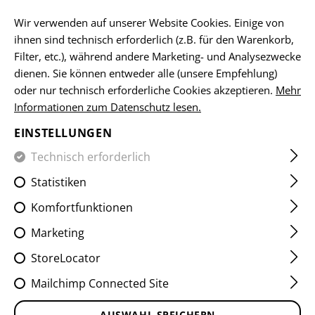
DE
Wir verwenden auf unserer Website Cookies. Einige von
ihnen sind technisch erforderlich (z.B. für den Warenkorb,
Filter, etc.), während andere Marketing- und Analysezwecke
dienen. Sie können entweder alle (unsere Empfehlung)
HOME
SCHUSSWAFFENZUBEHÖR
ZIELVORRICHTUNGEN
oder nur technisch erforderliche Cookies akzeptieren.
Mehr
Informationen zum Datenschutz lesen.
AUG MODULAR SCOPE
EINSTELLUNGEN
MOUNT
Technisch erforderlich
Statistiken
Komfortfunktionen
Marketing
StoreLocator
Mailchimp Connected Site
AUSWAHL SPEICHERN