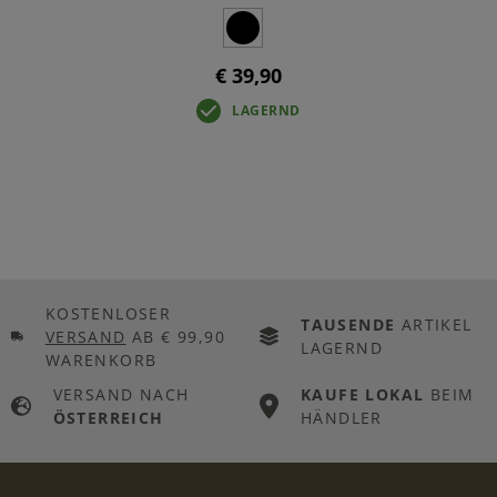
€ 39,90
LAGERND
KOSTENLOSER
TAUSENDE
ARTIKEL
VERSAND
AB € 99,90
LAGERND
WARENKORB
VERSAND NACH
KAUFE LOKAL
BEIM
ÖSTERREICH
HÄNDLER