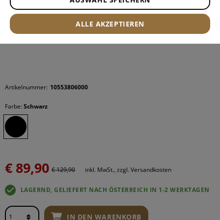
ALLE AKZEPTIEREN
Artikelnummer:
10553806000
Farbe:
Schwarz
€ 89,90
€ 129,90
inkl. MwSt., zzgl. Versandkosten
LAGERND, GELIEFERT NACH ÖSTERREICH IN 1-2 WERKTAGEN
IN DEN WARENKORB