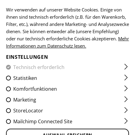
DE
Wir verwenden auf unserer Website Cookies. Einige von
ihnen sind technisch erforderlich (z.B. für den Warenkorb,
Filter, etc.), während andere Marketing- und Analysezwecke
dienen. Sie können entweder alle (unsere Empfehlung)
HOME
SCHUSSWAFFENZUBEHÖR
MÜNDUNGSGERÄTE
oder nur technisch erforderliche Cookies akzeptieren.
Mehr
Informationen zum Datenschutz lesen.
AUG STARBLAST HYBRID
EINSTELLUNGEN
COMPENSATOR
Technisch erforderlich
Statistiken
Komfortfunktionen
Marketing
StoreLocator
Mailchimp Connected Site
AUSWAHL SPEICHERN