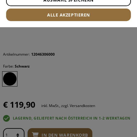
ALLE AKZEPTIEREN
Artikelnummer:
12046306000
Farbe:
Schwarz
€ 119,90
inkl. MwSt., zzgl. Versandkosten
LAGERND, GELIEFERT NACH ÖSTERREICH IN 1-2 WERKTAGEN
IN DEN WARENKORB