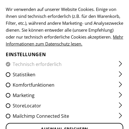
DE
Wir verwenden auf unserer Website Cookies. Einige von
ihnen sind technisch erforderlich (z.B. für den Warenkorb,
Filter, etc.), während andere Marketing- und Analysezwecke
dienen. Sie können entweder alle (unsere Empfehlung)
HOME
EQUIPMENT
TASCHEN
MAGAZINTASCHEN
oder nur technisch erforderliche Cookies akzeptieren.
Mehr
Informationen zum Datenschutz lesen.
BACKWARD SR MAG POUCH
EINSTELLUNGEN
Technisch erforderlich
Statistiken
Komfortfunktionen
Marketing
StoreLocator
Mailchimp Connected Site
AUSWAHL SPEICHERN