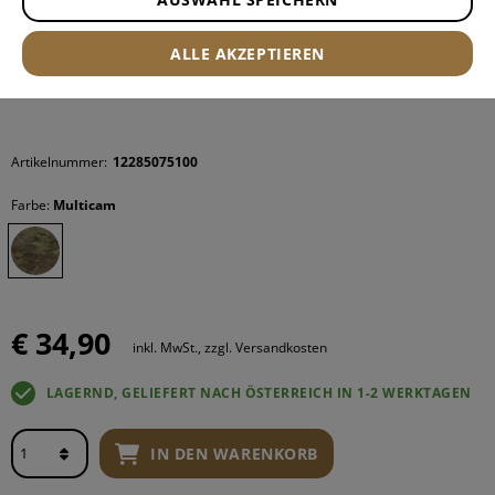
ALLE AKZEPTIEREN
Artikelnummer:
12285075100
Farbe:
Multicam
€ 34,90
inkl. MwSt., zzgl. Versandkosten
LAGERND, GELIEFERT NACH ÖSTERREICH IN 1-2 WERKTAGEN
IN DEN WARENKORB