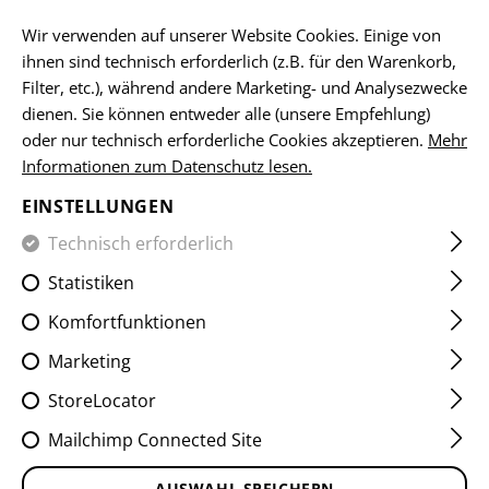
DE
Wir verwenden auf unserer Website Cookies. Einige von
ihnen sind technisch erforderlich (z.B. für den Warenkorb,
Filter, etc.), während andere Marketing- und Analysezwecke
dienen. Sie können entweder alle (unsere Empfehlung)
HOME
SCHUSSWAFFENZUBEHÖR
ERSATZTEILE
CG15 
oder nur technisch erforderliche Cookies akzeptieren.
Mehr
Informationen zum Datenschutz lesen.
CG15 UPPER PARTS KIT
EINSTELLUNGEN
Technisch erforderlich
Statistiken
Komfortfunktionen
Marketing
StoreLocator
Mailchimp Connected Site
AUSWAHL SPEICHERN