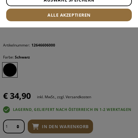
ALLE AKZEPTIEREN
Artikelnummer:
12646606000
Farbe:
Schwarz
€ 34,90
inkl. MwSt., zzgl. Versandkosten
LAGERND, GELIEFERT NACH ÖSTERREICH IN 1-2 WERKTAGEN
IN DEN WARENKORB