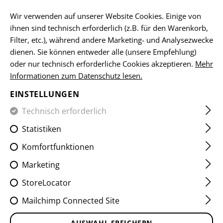
DE
Wir verwenden auf unserer Website Cookies. Einige von
ihnen sind technisch erforderlich (z.B. für den Warenkorb,
Filter, etc.), während andere Marketing- und Analysezwecke
dienen. Sie können entweder alle (unsere Empfehlung)
HOME
EQUIPMENT
TASCHEN
MEDIC POUCHES
IF
oder nur technisch erforderliche Cookies akzeptieren.
Mehr
Informationen zum Datenschutz lesen.
IFAK RIP-OFF POUCH CORE
EINSTELLUNGEN
Technisch erforderlich
Statistiken
Komfortfunktionen
Marketing
StoreLocator
Mailchimp Connected Site
AUSWAHL SPEICHERN