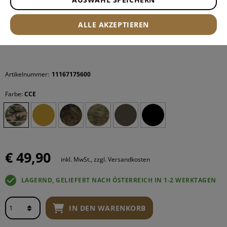
ALLE AKZEPTIEREN
Artikelnummer:
11167175600
Farbe:
CCE
€ 49,90
inkl. MwSt., zzgl. Versandkosten
LAGERND, GELIEFERT NACH ÖSTERREICH IN 1-2 WERKTAGEN
IN DEN WARENKORB