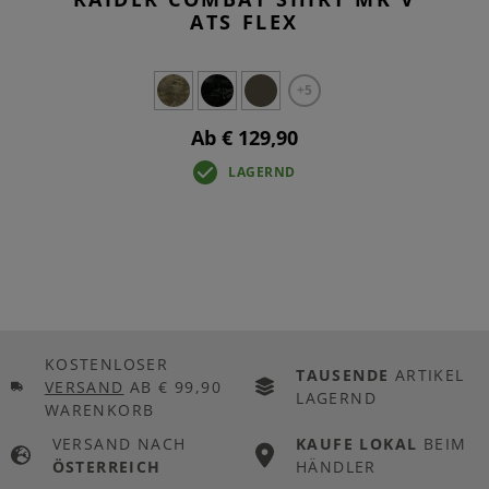
ATS FLEX
+5
Ab € 129,90
LAGERND
KOSTENLOSER
TAUSENDE
ARTIKEL
VERSAND
AB € 99,90
LAGERND
WARENKORB
VERSAND NACH
KAUFE LOKAL
BEIM
ÖSTERREICH
HÄNDLER