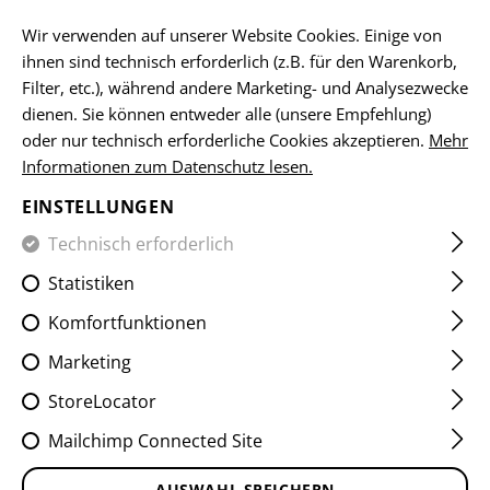
DE
Wir verwenden auf unserer Website Cookies. Einige von
ihnen sind technisch erforderlich (z.B. für den Warenkorb,
Filter, etc.), während andere Marketing- und Analysezwecke
dienen. Sie können entweder alle (unsere Empfehlung)
HOME
SCHUSSWAFFENZUBEHÖR
VORDERSCHÄFTE
Z
oder nur technisch erforderliche Cookies akzeptieren.
Mehr
Informationen zum Datenschutz lesen.
M-LOK 7 SLOT RAIL
EINSTELLUNGEN
Technisch erforderlich
Statistiken
Komfortfunktionen
Marketing
StoreLocator
Mailchimp Connected Site
AUSWAHL SPEICHERN