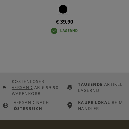
€ 39,90
LAGERND
KOSTENLOSER
TAUSENDE
ARTIKEL
VERSAND
AB € 99,90
LAGERND
WARENKORB
VERSAND NACH
KAUFE LOKAL
BEIM
ÖSTERREICH
HÄNDLER