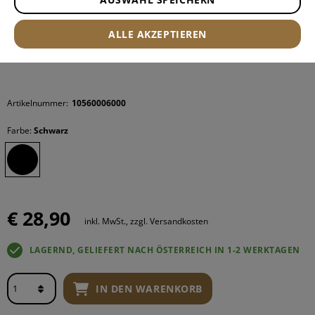
ALLE AKZEPTIEREN
Artikelnummer:
10560006000
Farbe:
Schwarz
€ 28,90
inkl. MwSt., zzgl. Versandkosten
LAGERND, GELIEFERT NACH ÖSTERREICH IN 1-2 WERKTAGEN
IN DEN WARENKORB