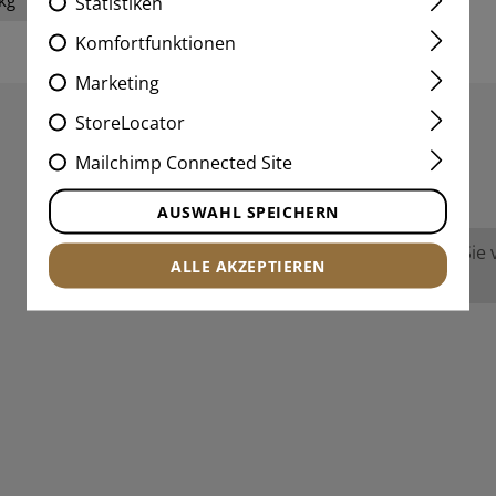
Statistiken
Komfortfunktionen
Marketing
StoreLocator
Mailchimp Connected Site
BEWERTUNGEN
AUSWAHL SPEICHERN
Keine Bewertungen gefunden. Gehen Sie vo
ALLE AKZEPTIEREN
anderen.