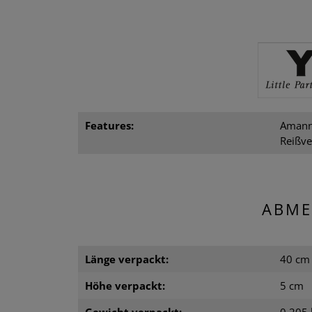
Features:
Amann
Reißve
ABME
Länge verpackt:
40 cm
Höhe verpackt:
5 cm
Gewicht verpackt:
0.205 