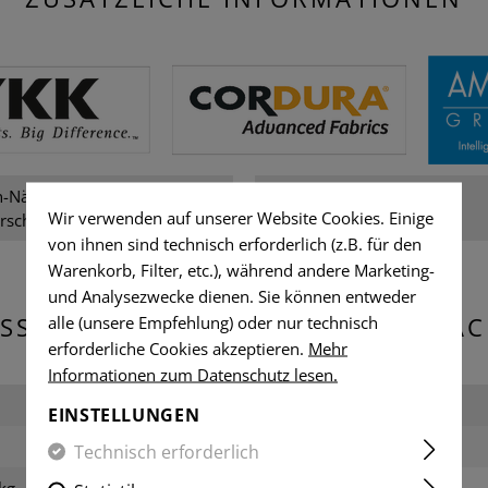
-Nähgarn, Cordura, YKK-
Geschlecht:
Wir verwenden auf unserer Website Cookies. Einige
rschlüsse
von ihnen sind technisch erforderlich (z.B. für den
Warenkorb, Filter, etc.), während andere Marketing-
und Analysezwecke dienen. Sie können entweder
SSUNGEN & GEWICHT DER VERPA
alle (unsere Empfehlung) oder nur technisch
erforderliche Cookies akzeptieren.
Mehr
Informationen zum Datenschutz lesen.
Breite verpackt:
EINSTELLUNGEN
Gewicht:
Technisch erforderlich
kg