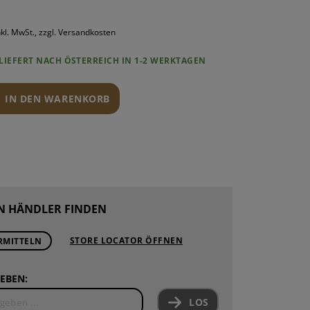
ROUNDS
PONENTEN
nkl. MwSt., zzgl. Versandkosten
ND WARTUNG
LIEFERT NACH ÖSTERREICH IN 1-2 WERKTAGEN
IN DEN WARENKORB
N HÄNDLER FINDEN
STORE LOCATOR ÖFFNEN
RMITTELN
EBEN:
LOS