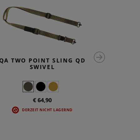
QA TWO POINT SLING QD
QA TW
SWIVEL
S
€ 64,90
DERZEIT NICHT LAGERND
DE