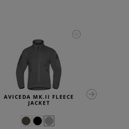
AVICEDA MK.II FLEECE
MEDIU
JACKET
UTILIT