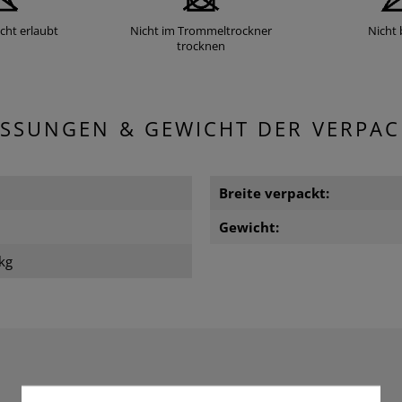
cht erlaubt
Nicht im Trommeltrockner
Nicht 
trocknen
SSUNGEN & GEWICHT DER VERPA
Breite verpackt:
Gewicht:
kg
BEWERTUNGEN