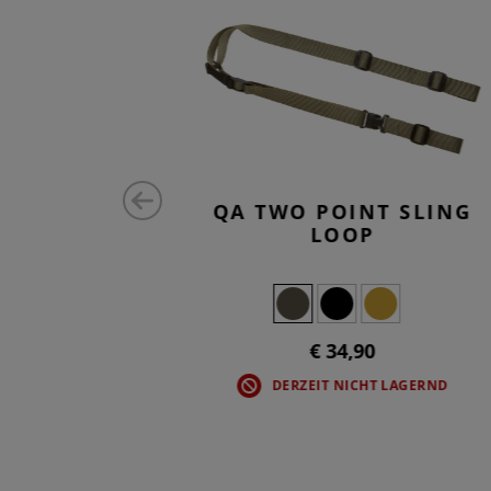
 SLING
QA TWO POINT SLING
 HOOK
LOOP
€ 34,90
DERZEIT NICHT LAGERND