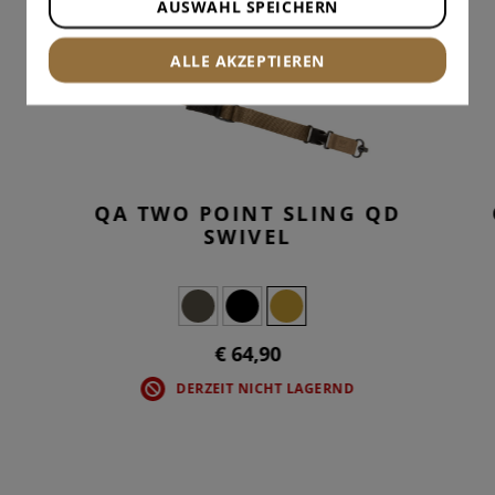
AUSWAHL SPEICHERN
ALLE AKZEPTIEREN
QA TWO POINT SLING QD
SWIVEL
€ 64,90
DERZEIT NICHT LAGERND