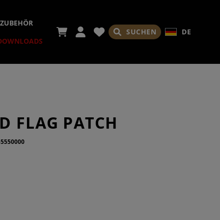
NZUBEHÖR
SUCHEN
DE
DOWNLOADS
ICHTUNGEN
SGERÄTE
LVISIERUNGEN
HÄFTE
EN & ZUBEHÖR
DÄMPFER
D FLAG PATCH
ONTAGEN
GSBREMSE
SCHÄFTE
55550000
SATOREN
R
N UPGRADES
NGRIFFE
LE