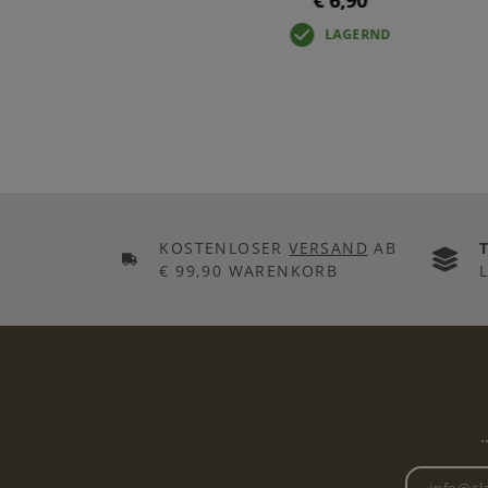
€ 6,90
LAGERND
KOSTENLOSER
VERSAND
AB
€ 99,90 WARENKORB
.