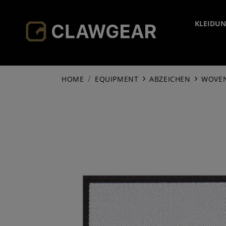
KLEIDU
KOP
HOME
EQUIPMENT
ABZEICHEN
WOVE
JAC
K
HOO
M
FL
SHIR
B
SO
HOS
S
KÄ
FI
SOC
OV
CO
C
ACC
S
E
BA
TA
K