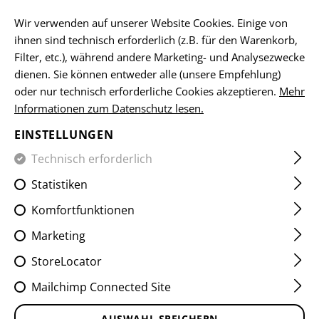
DE
Wir verwenden auf unserer Website Cookies. Einige von
ihnen sind technisch erforderlich (z.B. für den Warenkorb,
Filter, etc.), während andere Marketing- und Analysezwecke
dienen. Sie können entweder alle (unsere Empfehlung)
HOME
EQUIPMENT
RIEMEN
2 POINT
QA TWO POI
oder nur technisch erforderliche Cookies akzeptieren.
Mehr
Informationen zum Datenschutz lesen.
QA TWO POINT SLING QD
EINSTELLUNGEN
SWIVEL
Technisch erforderlich
Statistiken
Komfortfunktionen
Marketing
StoreLocator
Mailchimp Connected Site
AUSWAHL SPEICHERN