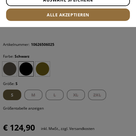
ALLE AKZEPTIEREN
Artikelnummer:
10626506025
Farbe:
Schwarz
Größe:
S
S
M
L
XL
2XL
Größentabelle anzeigen
€ 124,90
inkl. MwSt., zzgl. Versandkosten