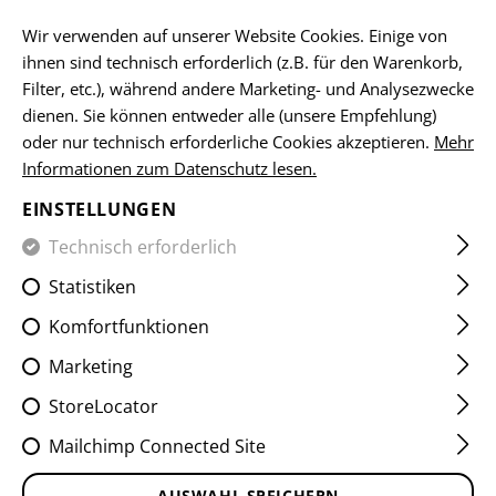
DE
Wir verwenden auf unserer Website Cookies. Einige von
ihnen sind technisch erforderlich (z.B. für den Warenkorb,
Filter, etc.), während andere Marketing- und Analysezwecke
dienen. Sie können entweder alle (unsere Empfehlung)
HOME
KLEIDUNG
JACKEN
SOFTSHELL JACKEN
RAP
oder nur technisch erforderliche Cookies akzeptieren.
Mehr
Informationen zum Datenschutz lesen.
RAPAX SOFTSHELL JACKET
EINSTELLUNGEN
Technisch erforderlich
Statistiken
Komfortfunktionen
Marketing
StoreLocator
Mailchimp Connected Site
AUSWAHL SPEICHERN