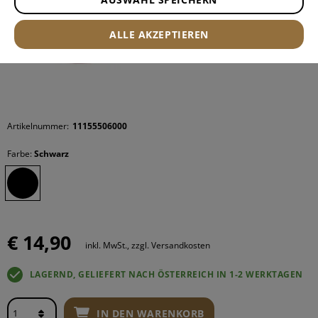
ALLE AKZEPTIEREN
Artikelnummer:
11155506000
Farbe:
Schwarz
€ 14,90
inkl. MwSt., zzgl. Versandkosten
LAGERND, GELIEFERT NACH ÖSTERREICH IN 1-2 WERKTAGEN
IN DEN WARENKORB