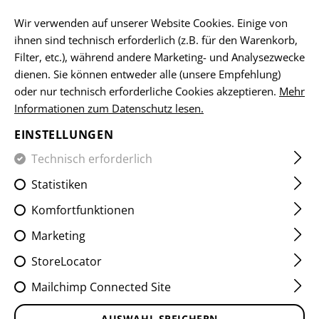
DE
Wir verwenden auf unserer Website Cookies. Einige von
ihnen sind technisch erforderlich (z.B. für den Warenkorb,
Filter, etc.), während andere Marketing- und Analysezwecke
dienen. Sie können entweder alle (unsere Empfehlung)
HOME
EQUIPMENT
RIEMEN
ZUBEHÖR
SLING SWIV
oder nur technisch erforderliche Cookies akzeptieren.
Mehr
Informationen zum Datenschutz lesen.
SLING SWIVEL 1.25 INCH
EINSTELLUNGEN
STAINLESS STEEL
Technisch erforderlich
Statistiken
Komfortfunktionen
Marketing
StoreLocator
Mailchimp Connected Site
AUSWAHL SPEICHERN