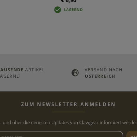
€ 6,90
LAGERND
TAUSENDE
ARTIKEL
VERSAND NACH
LAGERND
ÖSTERREICH
ZUM NEWSLETTER ANMELDEN
.. und über die neuesten Updates von Clawgear informiert werde
Newsletter E-Mail-Adresse