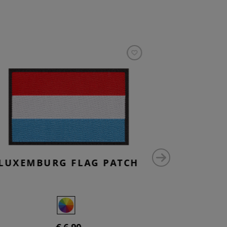
LUXEMBURG FLAG PATCH
IRELA