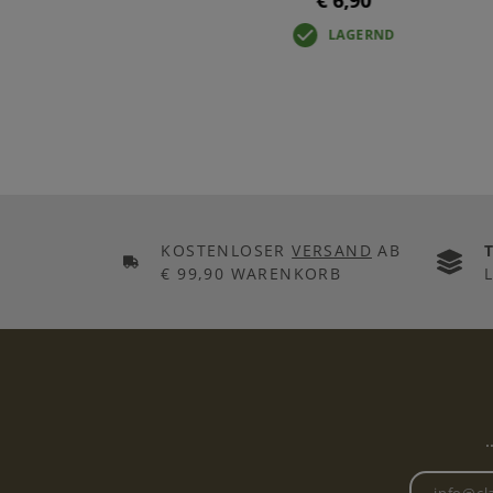
€ 6,90
LAGERND
KOSTENLOSER
VERSAND
AB
€ 99,90 WARENKORB
.